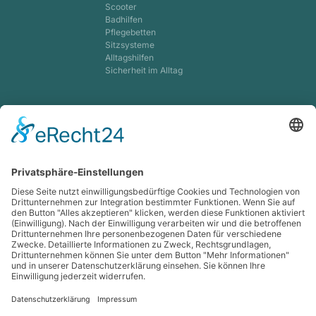
Scooter
Badhilfen
Pflegebetten
Sitzsysteme
Alltagshilfen
Sicherheit im Alltag
Kinder-Mobil-Zentrum
Orthesen f. Kinder
Korsettversorgung
Dynamische Input-
Orthesen
Kinderspezialschuhe
Sonderbau Sitzschalen
Lagerungsschienen
Kompression
Venentherapie
Lip- & Lymphe
MAK
Lympha-mat
Strumpfanziehhilfen