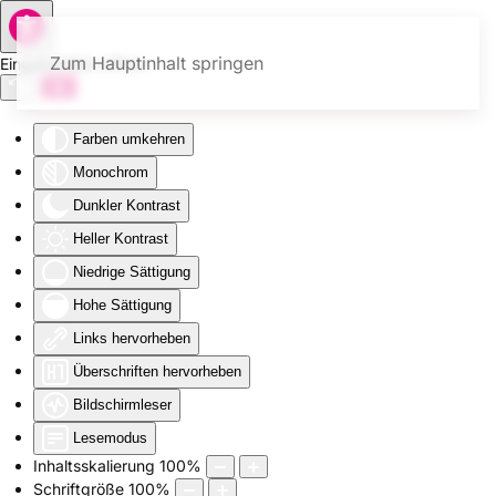
Zum Hauptinhalt springen
Eingabehilfen öffnen
Farben umkehren
Monochrom
Dunkler Kontrast
Heller Kontrast
Niedrige Sättigung
Hohe Sättigung
Links hervorheben
Überschriften hervorheben
Bildschirmleser
Lesemodus
Inhaltsskalierung
100
%
Schriftgröße
100
%