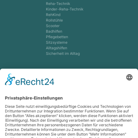
Reha-Technik
Kinder-Reha-Technik
RehKind
Rollstühle
Scooter
Badhilfen
Pflegebetten
Sitzsysteme
Alltagshilfen
Sicherheit im Alltag
Kinder-Mobil-Zentrum
Orthesen f. Kinder
Korsettversorgung
Dynamische Input-
Orthesen
Kinderspezialschuhe
Sonderbau Sitzschalen
Lagerungsschienen
Kompression
Venentherapie