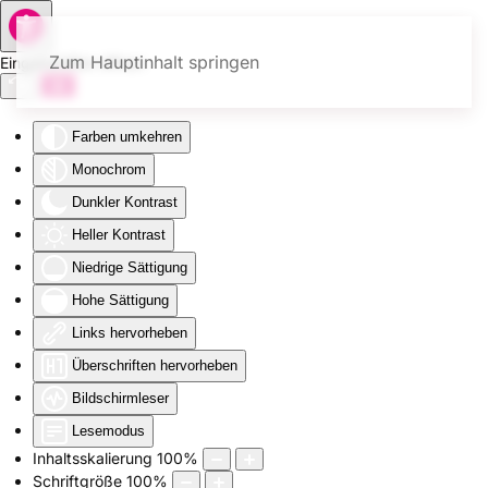
Zum Hauptinhalt springen
Eingabehilfen öffnen
Farben umkehren
Monochrom
Dunkler Kontrast
Heller Kontrast
Niedrige Sättigung
Hohe Sättigung
Links hervorheben
Überschriften hervorheben
Bildschirmleser
Lesemodus
Inhaltsskalierung
100
%
Schriftgröße
100
%